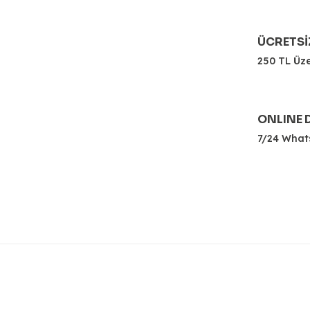
Devamını oku...
ÜCRETSİ
5.0 Puan - 1 Yorum
250 TL Üze
475,00 TL
ONLINE 
Sabah gelen “EYVAH!” perilerinin ismi H
7/24 What
Sepete Ekle
Haydi itiraf edelim! Birçoğumuz alkolün dozunu bira
2'li Energy 
0.0 Puan - 0 Yorum
Devamını oku...
265,00 TL