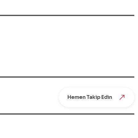
t
L
Hemen Takip Edin
 Hangover kelimesinin bir efsaneyle birlikte ortaya çıkt
trovit Karpuz