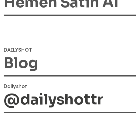
Hemen Satın Al
Lax Shot
Yeni
DAILYSHOT
Blog
0.0 Puan - 0 Yorum
650,00 TL
Dailyshot
''Hangover'' kelimesi nereden geliyor?
@dailyshottr
Sepete Ekle
Türkçede ''akşamdan kalma'' olarak kullandığımız Han
Elektrovit P
Yeni