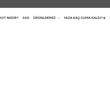
HOT NEDİR?
SSS
ÜRÜNLERİMİZ
YAZA KAÇ CUMA KALDI?☀️