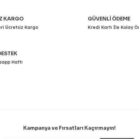
Z KARGO
GÜVENLİ ÖDEME
0.0 Pua
ri Ücretsiz Kargo
Kredi Kartı İle Kolay
475,
DESTEK
angxiety!
sapp Hattı
S
z fazla kaçırdığımız akşamların sabahında küçük çaplı b
Shot
Energy 
0.0 Puan - 0 Y
Kampanya ve Fırsatları Kaçırmayın!
650,00 